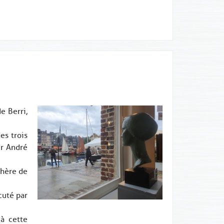
e Berri,
es trois
ur André
phère de
cuté par
 à cette